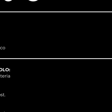
ico
OLO:
teria
st.