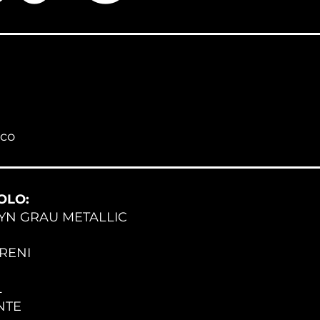
ico
OLO:
N GRAU METALLIC
RENI
L
NTE