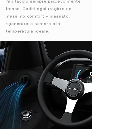
l’abitacolo sempre piacevolmente
fresco. Goditi ogni tragitto nel
massimo comfort – rilassato,
rigenerato e sempre alla
temperatura ideale.