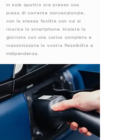
in sole quattro ore presso una
presa di corrente convenzionale,
con la stessa facilità con cui si
ricarica lo smartphone. Iniziate la
giornata con una carica completa e
massimizzate la vostra flessibilità e
indipendenza.