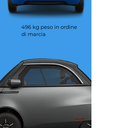
496 kg peso in ordine
di marcia